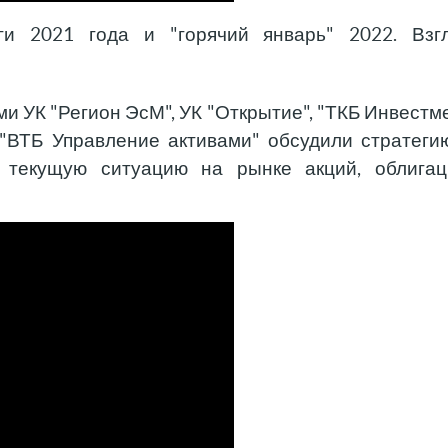
ги 2021 года и "горячий январь" 2022. Взг
 УК "Регион ЭсМ", УК "Открытие", "ТКБ Инвестм
"ВТБ Управление активами" обсудили стратеги
е текущую ситуацию на рынке акций, облигац