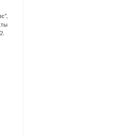
с",
аты
2.