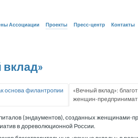
ены Ассоциации
Проекты
Пресс-центр
Контакты
 вклад»
ак основа филантропии
«Вечный вклад»: благо
женщин-предпринимат
питалов (эндаументов), созданных женщинами-
иатив в дореволюционной России.