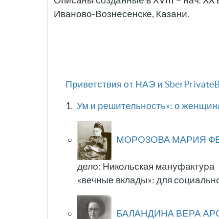
Описаны созданные в XVIII – нач. XX
Иваново-Вознесенске, Казани.
Приветствия от НАЭ и SberPrivate
1.
Ум и решительность»: о женщи
МОРОЗОВА МАРИЯ Ф
дело: Никольская мануфактура
«вечные вклады»: для социальн
БАЛАНДИНА ВЕРА АР